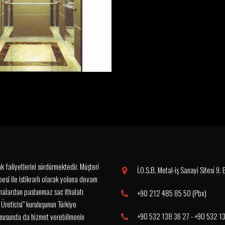
 faliyetlerini sürdürmektedir. Müşteri
İ.O.S.B. Metal-iş Sanayi Sitesi 9.
esi ile istikrarlı olarak yoluna devam
malardan paslanmaz sac ithalatı
+90 212 485 85 50
(Pbx)
reticisi” kuruluşunun Türkiye
+90 532 138 36 27
-
+90 532 1
onusunda da hizmet verebilmenin